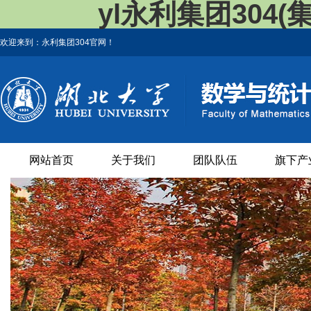
yl永利集团304
欢迎来到：永利集团304官网！
网站首页
关于我们
团队队伍
旗下产