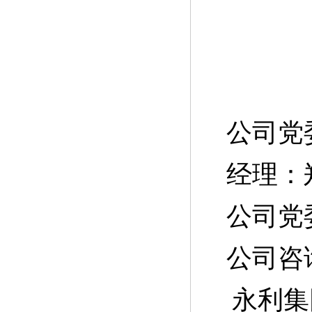
公司党
经理：
公司党
公司咨询
永利集