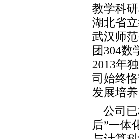
教学科研
湖北省立
武汉师范
团304
2013
司始终恪
发展培养
公司已
后”一体
与计算科