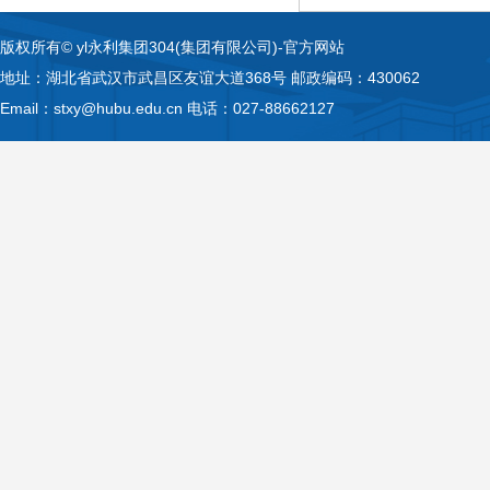
版权所有© yl永利集团304(集团有限公司)-官方网站
地址：湖北省武汉市武昌区友谊大道368号 邮政编码：430062
Email：stxy@hubu.edu.cn 电话：027-88662127