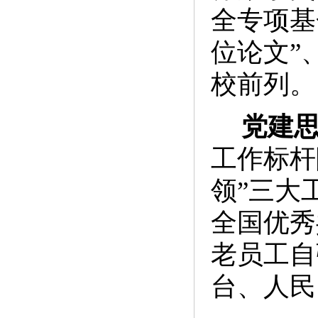
全专项基
位论文”
校前列。
党建
工作标杆
领”三大
全国优秀
老员工自
台、人民