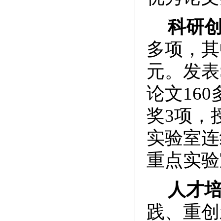
科研
多项，其
元。发表
论文16
奖3项，
实验室连
重点实验
人才
践、重创