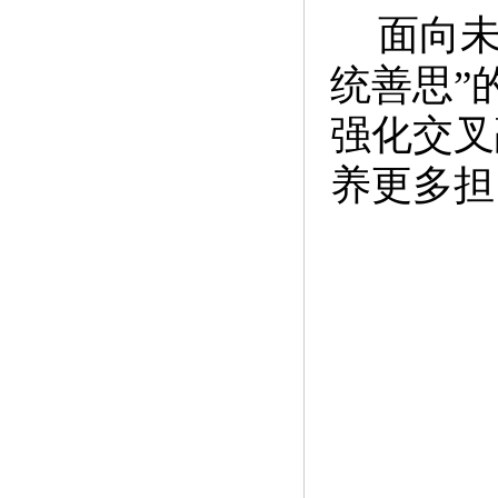
面向未
统善思”
强化交叉
养更多担